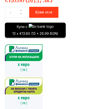
Купи сега
Купи с
13 x €13.80 (13 x 26.99 BGN)
x
евро
(
лв.)
x
евро
(
лв.)