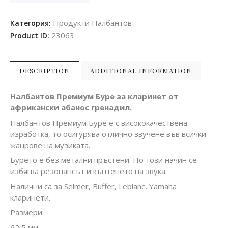
Продукти Налбантов
Категория:
23063
Product ID:
DESCRIPTION
ADDITIONAL INFORMATION
Налбантов Премиум Буре за кларинет от
африкански абанос гренадил.
Налбантов Премиум Буре е с висококачествена
изработка, то осигурява отлично звучене във всички
жанрове на музиката.
Бурето е без метални пръстени. По този начин се
избягва резонансът и кънтенето на звука.
Налични са за Selmer, Buffer, Leblanc, Yamaha
кларинети.
Размери:
62,5 мм.