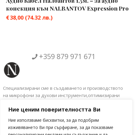
Аудио Кабел Налбантов 1,5м. – за аудио
конекция към NALBANTOV Expression Pro
€
38,00
(74.32 лв.)
+359 879 971 671
Специализирани сме в създаването и производството
на микрофони за духови инструменти,оптимизирани
аксесоари за музикални инструменти както и
Ние ценим поверителността Ви
електронното обновяване на голяма гама
индустриални машини. Налбантов Електроникс.
Ние използваме бисквитки, за да подобрим
изживяването Ви при сърфиране, за да показваме
Социални мрежи
персонализирани реклами или съдържание и да