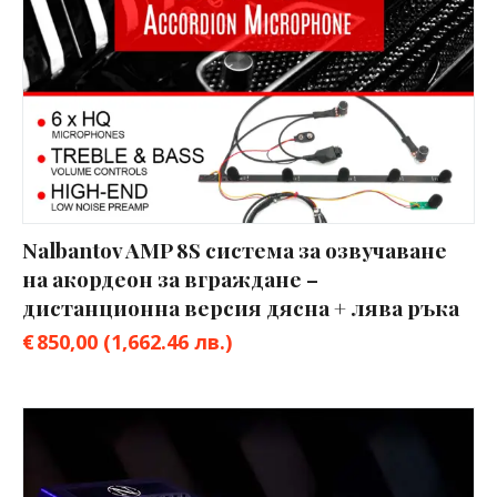
Nalbantov AMP 8S система за озвучаване
на акордеон за вграждане –
дистанционна версия дясна + лява ръка
€
850,00
(1,662.46 лв.)