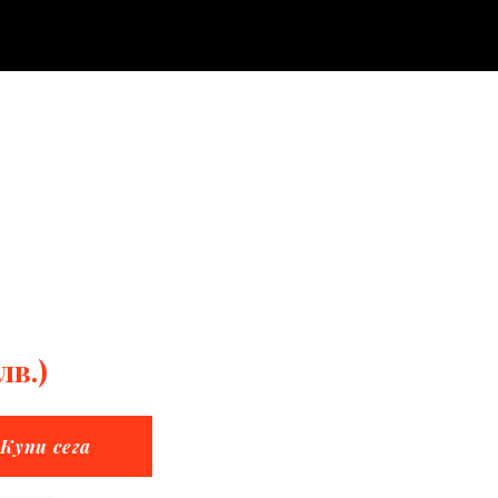
лв.)
Купи сега