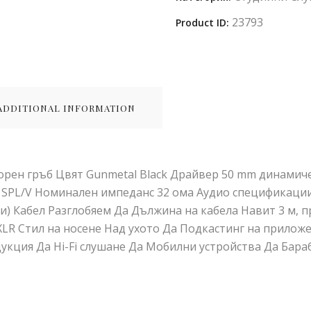
23793
Product ID:
ADDITIONAL INFORMATION
ен гръб Цвят Gunmetal Black Драйвер 50 mm динамичен
 SPL/V Номинален импеданс 32 ома Аудио спецификации 
и) Кабел Разглобяем Да Дължина на кабела Навит 3 м, пр
ni-XLR Стил на носене Над ухото Да Подкастинг на прилож
кция Да Hi-Fi слушане Да Мобилни устройства Да Бара