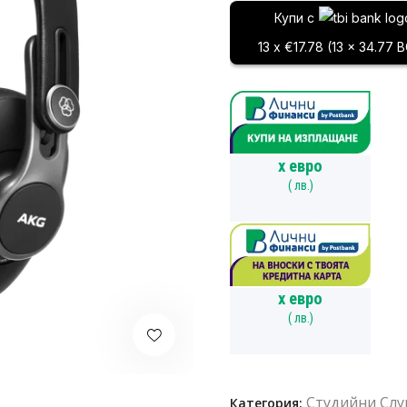
Купи с
13 x €17.78 (13 x 34.77 
x
евро
(
лв.)
x
евро
(
лв.)
Студийни Сл
Категория: