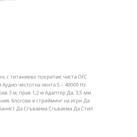
, с титаниево покритие; чиста OFC
Аудио честотна лента 5 – 40000 Hz
ав 3 м, прав 1,2 м Адаптер Да, 3,5 мм
ения, блогове и стрийминг на игри Да
банист Да Сгъваема Сгъваема Да Стил