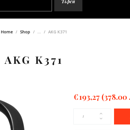
Търси
Home
Shop
...
AKG K371
AKG K371
€
193,27
(378.00 