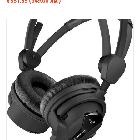
€
331,83
(649.00 лв.)