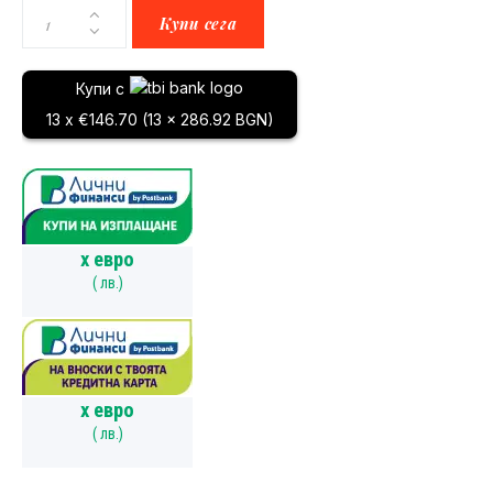
Купи сега
Купи с
13 x €146.70 (13 x 286.92 BGN)
x
евро
(
лв.)
x
евро
(
лв.)