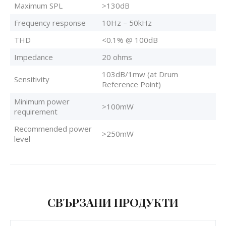
Maximum SPL
>130dB
Frequency response
10Hz – 50kHz
THD
<0.1% @ 100dB
Impedance
20 ohms
103dB/1mw (at Drum
Sensitivity
Reference Point)
Minimum power
>100mW
requirement
Recommended power
>250mW
level
СВЪРЗАНИ ПРОДУКТИ