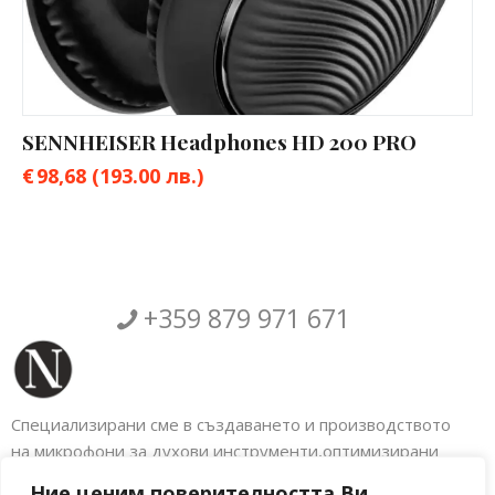
SENNHEISER Headphones HD 200 PRO
€
98,68
(193.00 лв.)
+359 879 971 671
Специализирани сме в създаването и производството
на микрофони за духови инструменти,оптимизирани
аксесоари за музикални инструменти както и
Ние ценим поверителността Ви