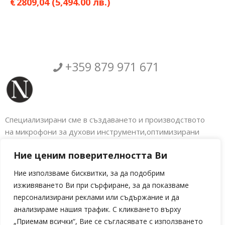
€
2809,04
(5,494.00 лв.)
+359 879 971 671
Специализирани сме в създаването и производството
на микрофони за духови инструменти,оптимизирани
аксесоари за музикални инструменти както и
Ние ценим поверителността Ви
електронното обновяване на голяма гама
индустриални машини. Налбантов Електроникс.
Ние използваме бисквитки, за да подобрим
изживяването Ви при сърфиране, за да показваме
Социални мрежи
персонализирани реклами или съдържание и да
анализираме нашия трафик. С кликването върху
„Приемам всички“, Вие се съгласявате с използването