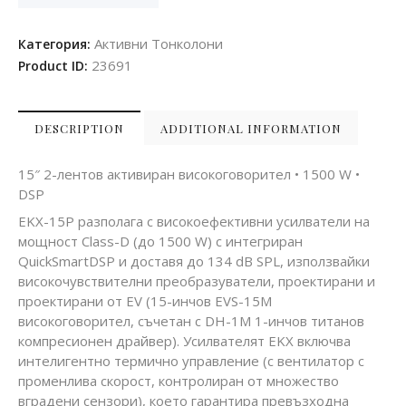
Активни Тонколони
Категория:
23691
Product ID:
DESCRIPTION
ADDITIONAL INFORMATION
15″ 2-лентов активиран високоговорител • 1500 W •
DSP
EKX-15P разполага с високоефективни усилватели на
мощност Class-D (до 1500 W) с интегриран
QuickSmartDSP и доставя до 134 dB SPL, използвайки
високочувствителни преобразуватели, проектирани и
проектирани от EV (15-инчов EVS-15M
високоговорител, съчетан с DH-1M 1-инчов титанов
компресионен драйвер). Усилвателят EKX включва
интелигентно термично управление (с вентилатор с
променлива скорост, контролиран от множество
вградени сензори), което гарантира превъзходна