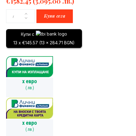
€
1582,45
(3,095.00 лв.)
Купи сега
Купи с
13 x €145.57 (13 x 284.71 BGN)
x
евро
(
лв.)
x
евро
(
лв.)