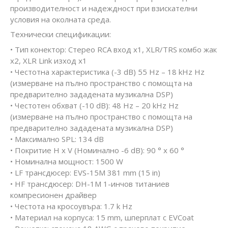
производителност и надеждност при взискателни
условия на околната среда.
Технически спецификации:
• Тип конектор: Стерео RCA вход x1, XLR/TRS комбо жак
x2, XLR Link изход x1
• Честотна характеристика (-3 dB) 55 Hz – 18 kHz Hz
(измерване на пълно пространство с помощта на
предварително зададената музикална DSP)
• Честотен обхват (-10 dB): 48 Hz – 20 kHz Hz
(измерване на пълно пространство с помощта на
предварително зададената музикална DSP)
• Максимално SPL: 134 dB
• Покритие H x V (Номинално -6 dB): 90 ° x 60 °
• Номинална мощност: 1500 W
• LF трансдюсер: EVS-15M 381 mm (15 in)
• HF трансдюсер: DH-1M 1-инчов титаниев
компресионен драйвер
• Честота на кросоувъра: 1.7 k Hz
• Материал на корпуса: 15 mm, шперплат с EVCoat