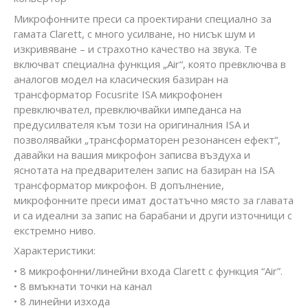
Микрофонните преси са проектирани специално за
гамата Clarett, с много усилване, но нисък шум и
изкривяване – и страхотно качество на звука. Те
включват специална функция „Air“, която превключва в
аналогов модел на класическия базиран на
трансформатор Focusrite ISA микрофонен
превключвател, превключвайки импеданса на
предусилвателя към този на оригиналния ISA и
позволявайки „трансформаторен резонансен ефект“,
давайки на вашия микрофон записва въздуха и
яснотата на предварителен запис на базиран на ISA
трансформатор микрофон. В допълнение,
микрофонните преси имат достатъчно място за главата
и са идеални за запис на барабани и други източници с
екстремно ниво.
Характеристики:
• 8 микрофонни/линейни входа Clarett с функция “Air”.
• 8 вмъкнати точки на канал
• 8 линейни изхода