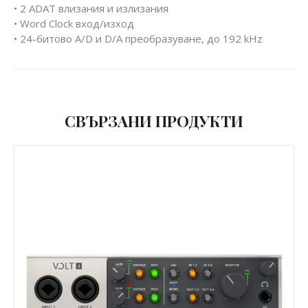
• 2 ADAT влизания и излизания
• Word Clock вход/изход
• 24-битово A/D и D/A преобразуване, до 192 kHz
СВЪРЗАНИ ПРОДУКТИ