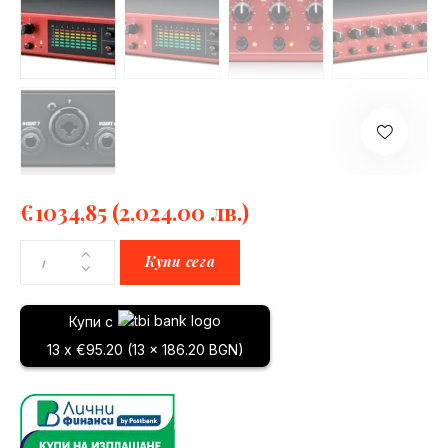
€
1034,85
(2,024.00 лв.)
Купи сега
Купи с
13 x €95.20 (13 x 186.20 BGN)