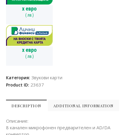
x
евро
(
лв.)
x
евро
(
лв.)
Звукови карти
Категория:
23637
Product ID:
DESCRIPTION
ADDITIONAL INFORMATION
Описание:
8 канален микрофонен предварителен и AD/DA
конвертор