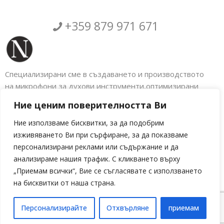
+359 879 971 671
Специализирани сме в създаването и производството
на микрофони за духови инструменти,оптимизирани
аксесоари за музикални инструменти както и
Ние ценим поверителността Ви
електронното обновяване на голяма гама
индустриални машини. Налбантов Електроникс.
Ние използваме бисквитки, за да подобрим
изживяването Ви при сърфиране, за да показваме
Социални мрежи
персонализирани реклами или съдържание и да
анализираме нашия трафик. С кликването върху
„Приемам всички“, Вие се съгласявате с използването
на бисквитки от наша страна.
Персонализирайте
Отхвърляне
приемам
Language »