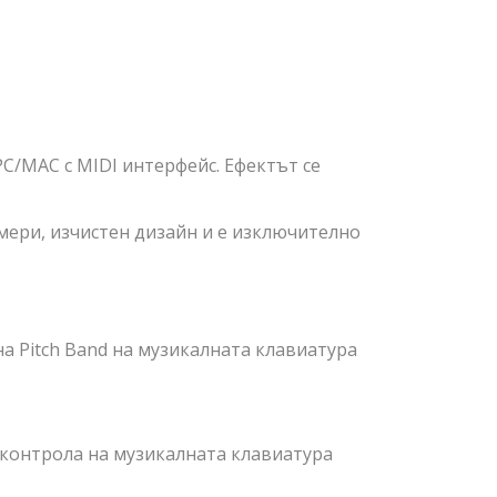
C/MAC с MIDI интерфейс. Ефектът се
мери, изчистен дизайн и е изключително
на Pitch Band на музикалната клавиатура
n контрола на музикалната клавиатура