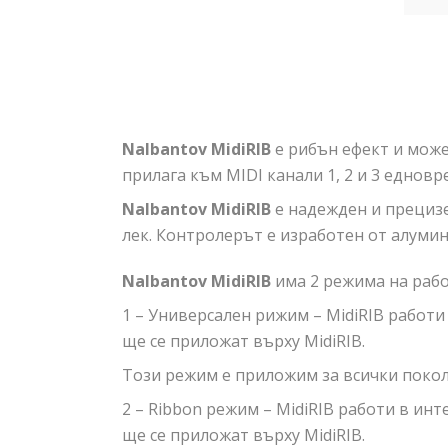
Nalbantov MidiRIB
е рибън ефект и може
прилага към MIDI канали 1, 2 и 3 едновр
Nalbantov MidiRIB
е надежден и прецизе
лек. Контролерът е изработен от алумин
Nalbantov MidiRIB
има 2 режима на рабо
1 – Универсален рижим – MidiRIB работи
ще се приложат върху MidiRIB.
Този режим е приложим за всички покол
2 – Ribbon режим – MidiRIB работи в ин
ще се приложат върху MidiRIB.