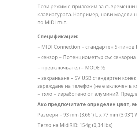
Този режим е приложим за съвременни м
клавиатурата. Например, нови модели на
по MIDI път.
Спецификации:
– MIDI Connection – стандартен 5-пинов 
– сензор – Потенциометър със сензорна
– превключвател – MODE ½
– захранване – 5V USB стандартен конек
зареждане на телефон (не е включен в к
– тяло – изработено от алуминий. Предл
Ако предпочитате определен цвят, мо
Размери – 93 mm (3.66″) L x 77 mm (3.03″) W
Тегло на MidiRIB: 154g (0,34 lbs)