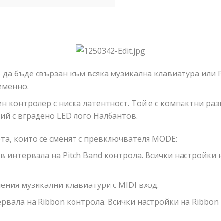
 да бъде свързан към всяка музикална клавиатура или P
еменно.
н контролер с ниска латентност. Той е с компактни раз
ий с вградено LED лого Налбантов.
та, които се сменят с превключвателя MODE:
 в интервала на Pitch Band контрола. Всички настройки 
ения музикални клавиатури с MIDI вход.
тервала на Ribbon контрола. Всички настройки на Ribbo