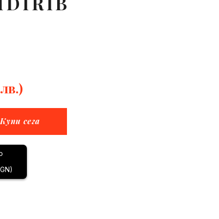
IDIRIB
 лв.)
Купи сега
BGN)