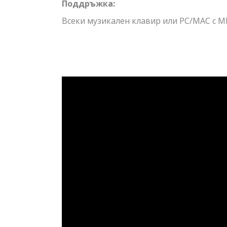
Поддръжка:
Всеки музикален клавир или PC/MAC с MID