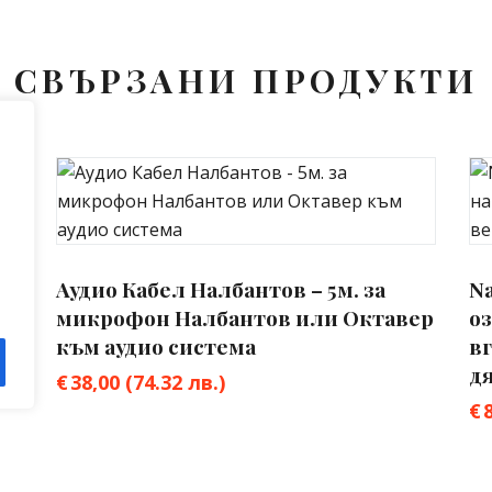
СВЪРЗАНИ ПРОДУКТИ
Аудио Кабел Налбантов – 5м. за
Na
микрофон Налбантов или Октавер
оз
към аудио система
в
дя
€
38,00
(74.32 лв.)
€