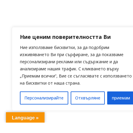
Ние ценим поверителността Ви
Ние използваме бисквитки, за да подобрим
изживяването Ви при сърфиране, за да показваме
персонализирани реклами или съдържание и да
анализираме нашия трафик. С кликването върху
„Приемам всички“, Вие се съгласявате с използването
Nalbantov AMP 8S система за
на бисквитки от наша страна.
озвучаване на акордеон за
вграждане – само дясна ръка
Персонализирайте
Отхвърляне
приемам
€
500,00
(977.92 лв.)
Language »