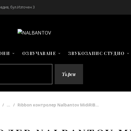
вдив, бул.Източен 3
ОНИ
ОЗВУЧАВАНЕ
ЗВУКОЗАПИС СТУДИО
Търси
...
Ribbon контролер Nalbantov MidiRIB...