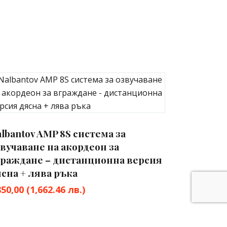
lbantov AMP 8S система за
вучаване на акордеон за
граждане – дистанционна версия
сна + лява ръка
850,00
(1,662.46 лв.)