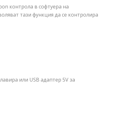
bon контрола в софтуера на
зволяват тази функция да се контролира
клавира или USB адаптер 5V за