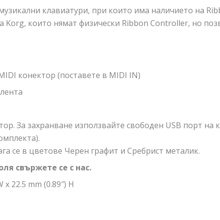
узикални клавиатури, при които има наличието на Rib
 Korg, които нямат физически Ribbon Controller, но по
MIDI конектор (поставете в MIDI IN)
 лента
тор. За захранване използвайте свободен USB порт на 
омплекта).
ага се в цветове Черен графит и Сребрист металик.
ля свържете се с нас.
 x 22.5 mm (0.89″) H