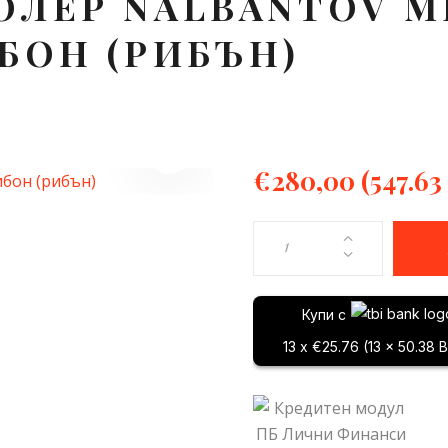
ОЛЕР NALBANTOV M
БОН (РИБЪН)
€
280,00
(547.63
Купи с
13 x €25.76 (13 x 50.38 