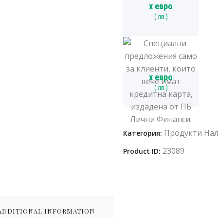
x
евро
(
лв.)
x
евро
(
лв.)
Продукти На
Категория:
23089
Product ID:
ADDITIONAL INFORMATION