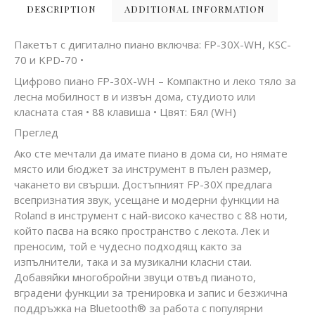
DESCRIPTION
ADDITIONAL INFORMATION
Пакетът с дигитално пиано включва: FP-30X-WH, KSC-
70 и KPD-70 •
Цифрово пиано FP-30X-WH – Компактно и леко тяло за
лесна мобилност в и извън дома, студиото или
класната стая • 88 клавиша • Цвят: Бял (WH)
Преглед
Ако сте мечтали да имате пиано в дома си, но нямате
място или бюджет за инструмент в пълен размер,
чакането ви свърши. Достъпният FP-30X предлага
всепризнатия звук, усещане и модерни функции на
Roland в инструмент с най-високо качество с 88 ноти,
който пасва на всяко пространство с лекота. Лек и
преносим, ​​той е чудесно подходящ както за
изпълнители, така и за музикални класни стаи.
Добавяйки многобройни звуци отвъд пианото,
вградени функции за тренировка и запис и безжична
поддръжка на Bluetooth® за работа с популярни