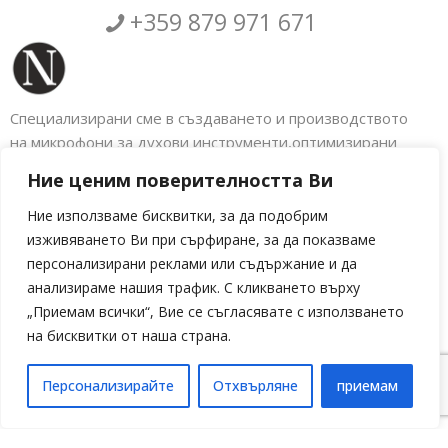
+359 879 971 671
Специализирани сме в създаването и производството
на микрофони за духови инструменти,оптимизирани
аксесоари за музикални инструменти както и
Ние ценим поверителността Ви
електронното обновяване на голяма гама
индустриални машини. Налбантов Електроникс.
Ние използваме бисквитки, за да подобрим
изживяването Ви при сърфиране, за да показваме
Социални мрежи
персонализирани реклами или съдържание и да
анализираме нашия трафик. С кликването върху
„Приемам всички“, Вие се съгласявате с използването
на бисквитки от наша страна.
Персонализирайте
Отхвърляне
приемам
Language »