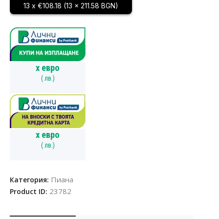
13 x €108.18 (13 x 211.58 BGN)
x
евро
(
лв.)
x
евро
(
лв.)
Пиана
Категория:
23782
Product ID: