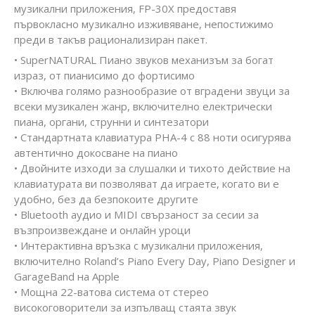
музикални приложения, FP-30X предоставя
първокласно музикално изживяване, непостижимо
преди в такъв рационализиран пакет.
• SuperNATURAL Пиано звуков механизъм за богат
израз, от пианисимо до фортисимо
• Включва голямо разнообразие от вградени звуци за
всеки музикален жанр, включително електрически
пиана, органи, струнни и синтезатори
• Стандартната клавиатура PHA-4 с 88 ноти осигурява
автентично докосване на пиано
• Двойните изходи за слушалки и тихото действие на
клавиатурата ви позволяват да играете, когато ви е
удобно, без да безпокоите другите
• Bluetooth аудио и MIDI свързаност за сесии за
възпроизвеждане и онлайн уроци
• Интерактивна връзка с музикални приложения,
включително Roland’s Piano Every Day, Piano Designer и
GarageBand на Apple
• Мощна 22-ватова система от стерео
високоговорители за изпълващ стаята звук