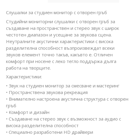
Слушалки за студиен монитор с отворен гръб
Студийни мониторни слушалки с отворен гръб за
създаване на пространствен и стерео звук с широк
честотен диапазон и усещане за звукова сцена.
Неутралните акустични характеристики с висока
разделителна способност възпроизвеждат всеки
звуков елемент точно такъв, какъвто е. Отличен
комфорт при носене с леко тегло поддържа дълга
работа на творците.
Характеристики:
• Звук на студиен монитор за смесване и мастеринг
• Пространствена звукова рекреация
• Внимателно настроена акустична структура с отворен
гръб
• Комфорт и дизайн
• Създаване на стерео звук с възможност за аудио с
висока разделителна способност
• Специално разработени HD драйвери