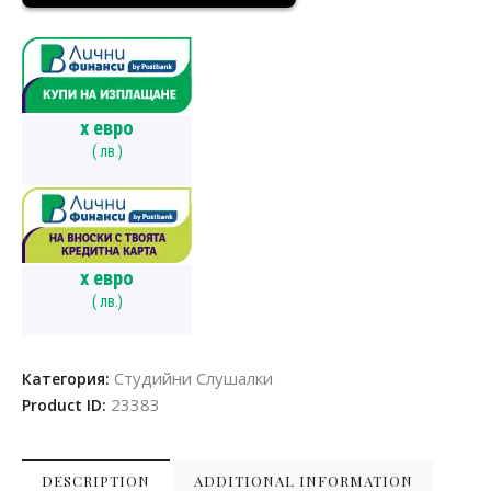
x
евро
(
лв.)
x
евро
(
лв.)
Студийни Слушалки
Категория:
23383
Product ID:
DESCRIPTION
ADDITIONAL INFORMATION