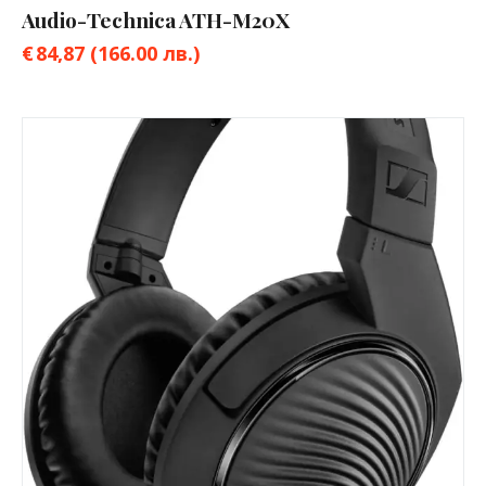
Audio-Technica ATH-M20X
€
84,87
(166.00 лв.)