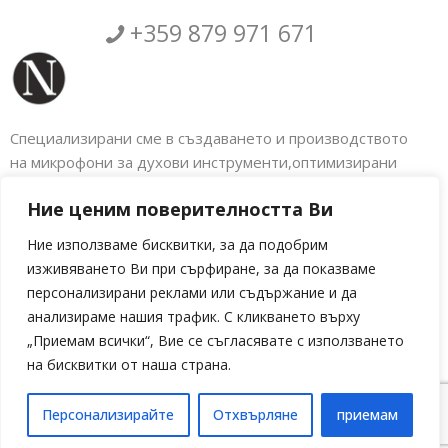
+359 879 971 671
Специализирани сме в създаването и производството
на микрофони за духови инструменти,оптимизирани
аксесоари за музикални инструменти както и
Ние ценим поверителността Ви
електронното обновяване на голяма гама
индустриални машини. Налбантов Електроникс.
Ние използваме бисквитки, за да подобрим
изживяването Ви при сърфиране, за да показваме
Социални мрежи
персонализирани реклами или съдържание и да
анализираме нашия трафик. С кликването върху
„Приемам всички“, Вие се съгласявате с използването
на бисквитки от наша страна.
Персонализирайте
Отхвърляне
приемам
Language »