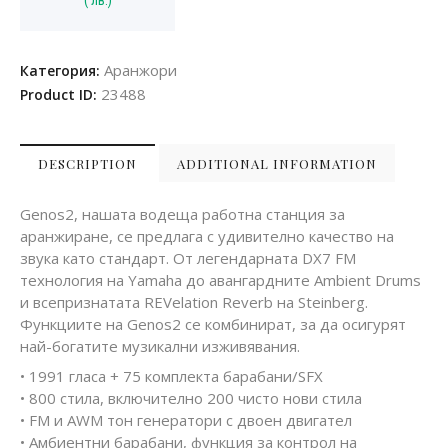
Аранжори
Категория:
23488
Product ID:
DESCRIPTION
ADDITIONAL INFORMATION
Genos2, нашата водеща работна станция за
аранжиране, се предлага с удивително качество на
звука като стандарт. От легендарната DX7 FM
технология на Yamaha до авангардните Ambient Drums
и всепризнатата REVelation Reverb на Steinberg.
Функциите на Genos2 се комбинират, за да осигурят
най-богатите музикални изживявания.
• 1991 гласа + 75 комплекта барабани/SFX
• 800 стила, включително 200 чисто нови стила
• FM и AWM тон генератори с двоен двигател
• Амбиентни барабани, функция за контрол на