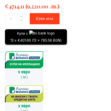
€
4714,11
(9,220.00 лв.)
Купи сега
Купи с
13 x €401.66 (13 x 785.58 BGN)
x
евро
(
лв.)
x
евро
(
лв.)