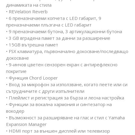
динамиката на стила
• REVelation Reverb
• 6 преназначаеми копчета с LED габарит, 9
преназначаеми плъзгача с LED габарит
• 9 преназначаеми бутона, 3 артикулационни бутона
• 3 GB вградена памет за данни за разширение
• 15GB вътрешна памет
• FSX клавиатура, първоначално докосване/последващо
докосване
• 9-инчов цветен сензорен екран с антирефлексно
покритие
• Функция Chord Looper
• Вход за микрофон за използване, когато пеете или си
сътрудничите с други изпълнители
• Плейлист и регистрация за бърза и лесна настройка
• Функции за вокална хармония и синтезатор на
вокодер
• Възможност за разширяване на глас и стил с Yamaha
Expansion Manager
• HDMI порт за външен дисплей или телевизор