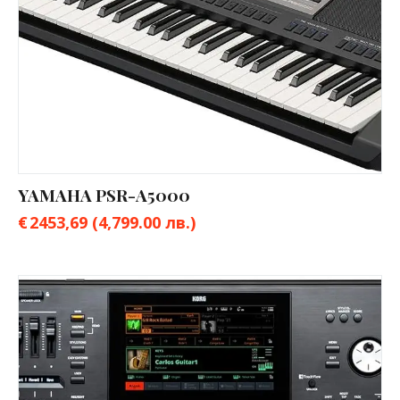
YAMAHA PSR-A5000
€
2453,69
(4,799.00 лв.)