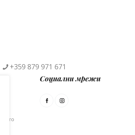
+359 879 971 671
Социални мрежи
о на
онното