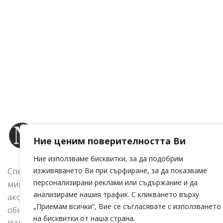
Ние ценим поверителността Ви
Ние използваме бисквитки, за да подобрим
Специализирани сме в създаването и производствот
изживяването Ви при сърфиране, за да показваме
персонализирани реклами или съдържание и да
микрофони за духови инструменти,оптимизирани
анализираме нашия трафик. С кликването върху
аксесоари за музикални инструменти както и електр
„Приемам всички“, Вие се съгласявате с използването
обновяване на голяма гама индустриални машини.
на бисквитки от наша страна.
Налбантов Електроникс.