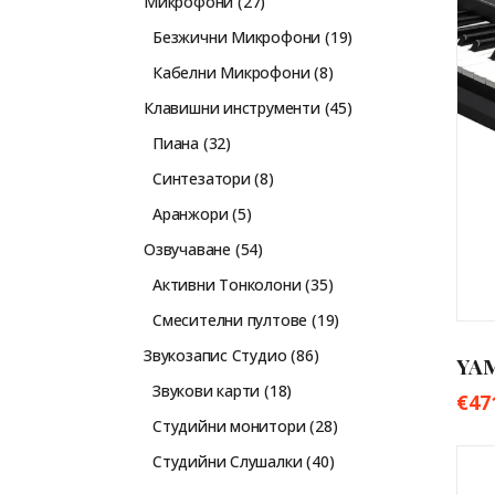
Микрофони
27
Безжични Микрофони
19
Кабелни Микрофони
8
Клавишни инструменти
45
Пиана
32
Синтезатори
8
Аранжори
5
Озвучаване
54
Активни Тонколони
35
Смесителни пултове
19
Звукозапис Студио
86
YA
Звукови карти
18
€
47
Студийни монитори
28
Студийни Слушалки
40