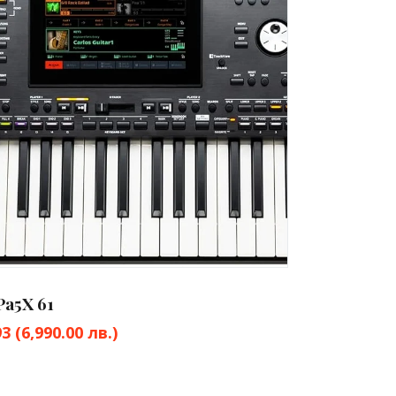
a5X 61
93
(6,990.00 лв.)