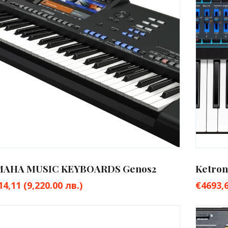
MAHA MUSIC KEYBOARDS Genos2
Ketron
14,11
(9,220.00 лв.)
€
4693,