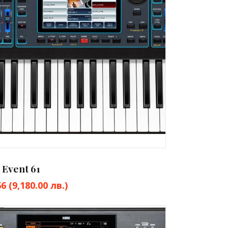
 Event 61
66
(9,180.00 лв.)