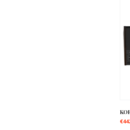
KOR
€
44