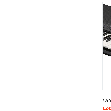
YA
€
24