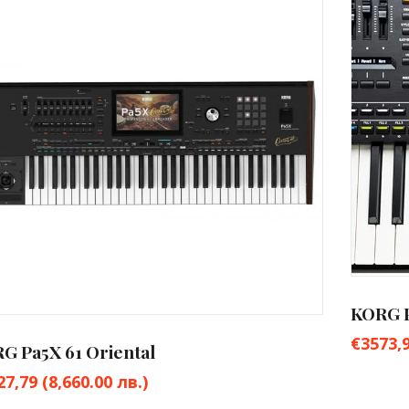
KORG P
€
3573,
G Pa5X 61 Oriental
27,79
(8,660.00 лв.)